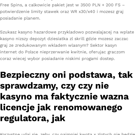
Free Spins, a calkowicie pakiet jest w 3500 PLN + 200 FS –
potwierdzenie limity stawek oraz WR x30/x40 i mozesz graj
posiadanie planem.
Szukasz kasyno hazardowe przykladowo pozwalajacej na wplate
kasyno nizszy depozyt dziesiatka zl skrill gdzie mozesz zaczac
graj ze zredukowanym wkladem wlasnym? Sektor kasyn
internet do Polsce nieprzerwanie kwitnie, oferujac graczom
coraz wiecej wybor posiadanie niskimi progami dostep.
Bezpieczny oni podstawa, tak
sprawdzamy, czy czy nie
kasyno ma faktycznie wazna
licencje jak renomowanego
regulatora, jak
Korzystne udaj sie, zeby, czy najmniej kwota x zlotych nie bedzie