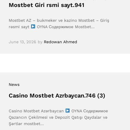
Mostbet Giri rsmi sayt.941
Mostbet AZ – bukmeker ve kazino Mostbet – Giriş
rəsmi sayt
OYNA Содержимое Mostbet…
June 13, 2026
by
Redowan Ahmed
News
Casino Mostbet Azrbaycan.746 (3)
Casino Mostbet Azərbaycan
OYNA Содержимое
Qazancın Çekilmesi və Depozit Qatışı Qaydalar və
Şərtlər mostbet…