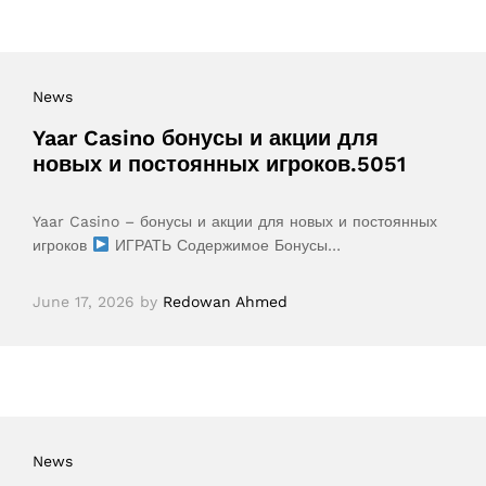
News
Yaar Casino бонусы и акции для
новых и постоянных игроков.5051
Yaar Casino – бонусы и акции для новых и постоянных
игроков
ИГРАТЬ Содержимое Бонусы…
June 17, 2026
by
Redowan Ahmed
News