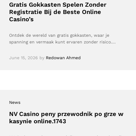
Gratis Gokkasten Spelen Zonder
Registratie Bij de Beste Online
Casino’s
Ontdek de wereld van gratis gokkasten, waar je
spanning en vermaak kunt ervaren zonder risico.…
June 15, 2026
by
Redowan Ahmed
News
NV Casino peny przewodnik po grze w
kasynie online.1743