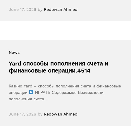
June 17, 2026
by
Redowan Ahmed
News
Yard способы пополнения счета и
финансовые операции.4514
Казино Yard – способы пополнения счета и финансовые
операции
ИГРАТЬ Содержимое Возможности
пополнения счета…
June 17, 2026
by
Redowan Ahmed