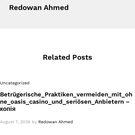
Redowan Ahmed
Related Posts
Uncategorized
Betrügerische_Praktiken_vermeiden_mit_oh
ne_oasis_casino_und_seriösen_Anbietern –
копія
August 7, 2026
by
Redowan Ahmed