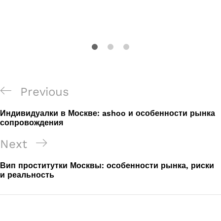
Post
Previous
Previous
navigation
Post
Индивидуалки в Москве: ashoo и особенности рынка
сопровождения
Next
Next
Post
Вип проститутки Москвы: особенности рынка, риски
и реальность