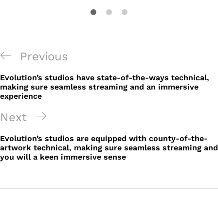
Post
Previous
Previous
navigation
Post
Evolution’s studios have state-of-the-ways technical,
making sure seamless streaming and an immersive
experience
Next
Next
Post
Evolution’s studios are equipped with county-of-the-
artwork technical, making sure seamless streaming and
you will a keen immersive sense