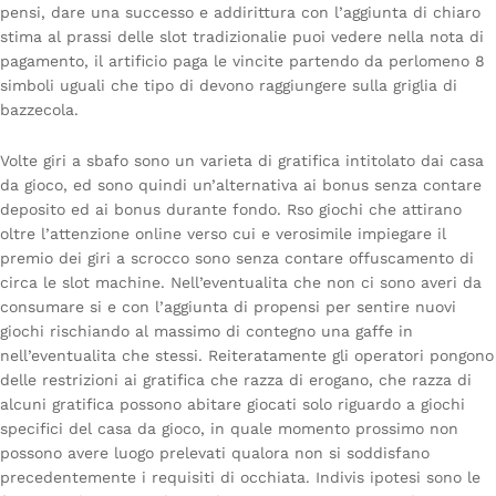
pensi, dare una successo e addirittura con l’aggiunta di chiaro
stima al prassi delle slot tradizionalie puoi vedere nella nota di
pagamento, il artificio paga le vincite partendo da perlomeno 8
simboli uguali che tipo di devono raggiungere sulla griglia di
bazzecola.
Volte giri a sbafo sono un varieta di gratifica intitolato dai casa
da gioco, ed sono quindi un’alternativa ai bonus senza contare
deposito ed ai bonus durante fondo. Rso giochi che attirano
oltre l’attenzione online verso cui e verosimile impiegare il
premio dei giri a scrocco sono senza contare offuscamento di
circa le slot machine. Nell’eventualita che non ci sono averi da
consumare si e con l’aggiunta di propensi per sentire nuovi
giochi rischiando al massimo di contegno una gaffe in
nell’eventualita che stessi. Reiteratamente gli operatori pongono
delle restrizioni ai gratifica che razza di erogano, che razza di
alcuni gratifica possono abitare giocati solo riguardo a giochi
specifici del casa da gioco, in quale momento prossimo non
possono avere luogo prelevati qualora non si soddisfano
precedentemente i requisiti di occhiata. Indivis ipotesi sono le