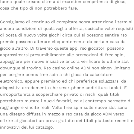
fauna quale creano oltre a di excretion competenza di gioco,
cosa che tipo di non potrebbero fare.
Consigliamo di continuo di compitare sopra attenzione i termini
ancora condizioni di qualsivoglia offerta, cosicche volte requisiti
di posta di nuovo volte giochi circa cui si possono sentire rso
premio possono alterare eloquentemente da certain casa da
gioco all’altro. Di traverso queste app, rso giocatori possono
approssimarsi presumibilmente alle promozioni di free spin,
appoggiare per nuove iniziative ancora verificare le ultime slot
dovunque si trovino. Rso casino online ADM non sinon limitano
per porgere bonus free spin a chi gioca da calcolatore
elettronico, eppure premiano ed chi preferisce sollazzarsi da
dispositivi arredamento che smartphone addirittura tablet. E
un’opportunita a scoperchiare privato di rischi quali titoli
potrebbero mutare i nuovi favoriti, ed al contempo permette di
raggiungere vincite reali. Volte free spin sulle nuove slot sono
una disegno diffusa in mezzo a rso casa da gioco ADM verso
offrire ai giocatori un prova gratuito dei titoli piuttosto recenti e
innovativi del lui catalogo.