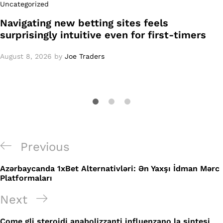
Uncategorized
Navigating new betting sites feels
surprisingly intuitive even for first-timers
August 8, 2026
by
Joe Traders
Post
Previous
Previous
navigation
Post
Azərbaycanda 1xBet Alternativləri: Ən Yaxşı İdman Mərc
Platformaları
Next
Next
Post
Come gli steroidi anabolizzanti influenzano la sintesi