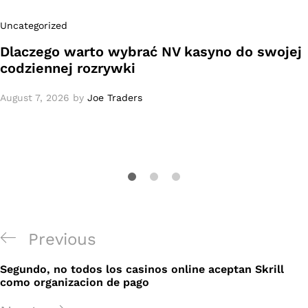
Uncategorized
Dlaczego warto wybrać NV kasyno do swojej
codziennej rozrywki
August 7, 2026
by
Joe Traders
Post
Previous
Previous
navigation
Post
Segundo, no todos los casinos online aceptan Skrill
como organizacion de pago