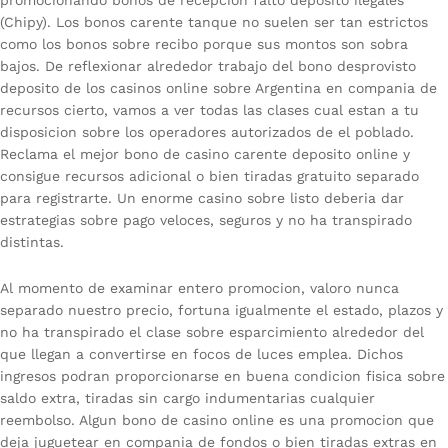
(Chipy). Los bonos carente tanque no suelen ser tan estrictos
como los bonos sobre recibo porque sus montos son sobra
bajos. De reflexionar alrededor trabajo del bono desprovisto
deposito de los casinos online sobre Argentina en compania de
recursos cierto, vamos a ver todas las clases cual estan a tu
disposicion sobre los operadores autorizados de el poblado.
Reclama el mejor bono de casino carente deposito online y
consigue recursos adicional o bien tiradas gratuito separado
para registrarte. Un enorme casino sobre listo deberia dar
estrategias sobre pago veloces, seguros y no ha transpirado
distintas.
Al momento de examinar entero promocion, valoro nunca
separado nuestro precio, fortuna igualmente el estado, plazos y
no ha transpirado el clase sobre esparcimiento alrededor del
que llegan a convertirse en focos de luces emplea. Dichos
ingresos podran proporcionarse en buena condicion fisica sobre
saldo extra, tiradas sin cargo indumentarias cualquier
reembolso. Algun bono de casino online es una promocion que
deja juguetear en compania de fondos o bien tiradas extras en