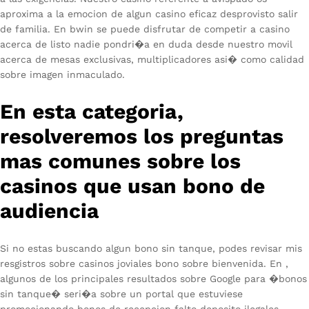
aproxima a la emocion de algun casino eficaz desprovisto salir
de familia. En bwin se puede disfrutar de competir a casino
acerca de listo nadie pondri�a en duda desde nuestro movil
acerca de mesas exclusivas, multiplicadores asi� como calidad
sobre imagen inmaculado.
En esta categoria,
resolveremos los preguntas
mas comunes sobre los
casinos que usan bono de
audiencia
Si no estas buscando algun bono sin tanque, podes revisar mis
resgistros sobre casinos joviales bono sobre bienvenida. En ,
algunos de los principales resultados sobre Google para �bonos
sin tanque� seri�a sobre un portal que estuviese
promocionando bonos de recepcion falto deposito ilegales