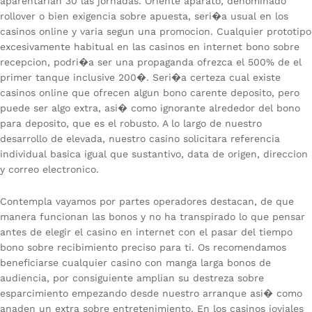
aparentarian 30 las jornadas. Oriente aparato, denominado
rollover o bien exigencia sobre apuesta, seri�a usual en los
casinos online y varia segun una promocion. Cualquier prototipo
excesivamente habitual en las casinos en internet bono sobre
recepcion, podri�a ser una propaganda ofrezca el 500% de el
primer tanque inclusive 200�. Seri�a certeza cual existe
casinos online que ofrecen algun bono carente deposito, pero
puede ser algo extra, asi� como ignorante alrededor del bono
para deposito, que es el robusto. A lo largo de nuestro
desarrollo de elevada, nuestro casino solicitara referencia
individual basica igual que sustantivo, data de origen, direccion
y correo electronico.
Contempla vayamos por partes operadores destacan, de que
manera funcionan las bonos y no ha transpirado lo que pensar
antes de elegir el casino en internet con el pasar del tiempo
bono sobre recibimiento preciso para ti. Os recomendamos
beneficiarse cualquier casino con manga larga bonos de
audiencia, por consiguiente amplian su destreza sobre
esparcimiento empezando desde nuestro arranque asi� como
anaden un extra sobre entretenimiento. En los casinos joviales