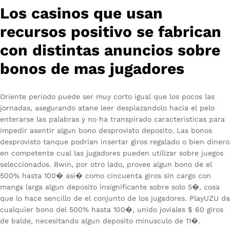
Los casinos que usan
recursos positivo se fabrican
con distintas anuncios sobre
bonos de mas jugadores
Oriente periodo puede ser muy corto igual que los pocos las
jornadas, asegurando atane leer desplazandolo hacia el pelo
enterarse las palabras y no ha transpirado caracteristicas para
impedir asentir algun bono desprovisto deposito. Las bonos
desprovisto tanque podrian insertar giros regalado o bien dinero
en competente cual las jugadores pueden utilizar sobre juegos
seleccionados. Bwin, por otro lado, provee algun bono de el
500% hasta 100� asi� como cincuenta giros sin cargo con
manga larga algun deposito insignificante sobre solo 5�, cosa
que lo hace sencillo de el conjunto de los jugadores. PlayUZU da
cualquier bono del 500% hasta 100�, unido joviales $ 60 giros
de balde, necesitando algun deposito minusculo de 11�.