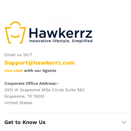
Email us 24/7
Support@hawkerrz.com
Live chat
with our Agents
Corporate Office Address:-
2451 W Grapevine Mills Circle Suite 562
Grapevine, TX 76051
United States
Get to Know Us