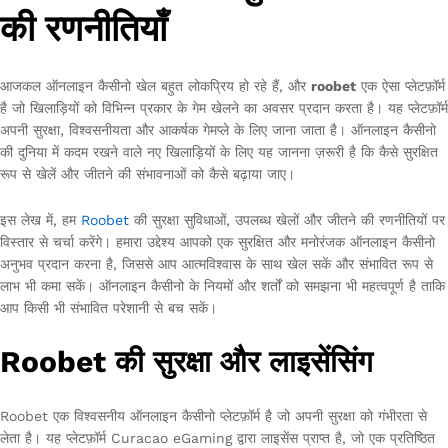
की रणनीतियाँ
आजकल ऑनलाइन कैसीनो खेल बहुत लोकप्रिय हो रहे हैं, और
roobet
एक ऐसा प्लेटफ़ॉर्म
है जो खिलाड़ियों को विभिन्न प्रकार के गेम खेलने का अवसर प्रदान करता है। यह प्लेटफ़ॉर्म
अपनी सुरक्षा, विश्वसनीयता और आकर्षक गेमप्ले के लिए जाना जाता है। ऑनलाइन कैसीनो
की दुनिया में कदम रखने वाले नए खिलाड़ियों के लिए यह जानना ज़रूरी है कि कैसे सुरक्षित
रूप से खेलें और जीतने की संभावनाओं को कैसे बढ़ाया जाए।
इस लेख में, हम
Roobet
की सुरक्षा सुविधाओं, उपलब्ध खेलों और जीतने की रणनीतियों पर
विस्तार से चर्चा करेंगे। हमारा उद्देश्य आपको एक सुरक्षित और मनोरंजक ऑनलाइन कैसीनो
अनुभव प्रदान करना है, जिससे आप आत्मविश्वास के साथ खेल सकें और संभावित रूप से
लाभ भी कमा सकें। ऑनलाइन कैसीनो के नियमों और शर्तों को समझना भी महत्वपूर्ण है ताकि
आप किसी भी संभावित परेशानी से बच सकें।
Roobet की सुरक्षा और लाइसेंसिंग
Roobet एक विश्वसनीय ऑनलाइन कैसीनो प्लेटफ़ॉर्म है जो अपनी सुरक्षा को गंभीरता से
लेता है। यह प्लेटफ़ॉर्म Curacao eGaming द्वारा लाइसेंस प्राप्त है, जो एक प्रतिष्ठित