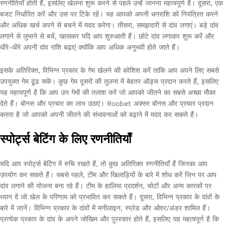
रणनीतियाँ होती हैं, इसलिए खेलना शुरू करने से पहले उन्हें जानना महत्वपूर्ण है। दूसरा, एक
बजट निर्धारित करें और उस पर टिके रहें। यह आपको अपनी धनराशि को नियंत्रित करने
और अधिक खर्च करने से बचने में मदद करेगा। तीसरा, समझदारी से दांव लगाएं। बड़े दांव
लगाने से लुभाने से बचें, खासकर यदि आप शुरुआती हैं। छोटे दांव लगाकर शुरू करें और
धीरे-धीरे अपनी दांव राशि बढ़ाएं क्योंकि आप अधिक अनुभवी होते जाते हैं।
इसके अतिरिक्त, विभिन्न प्रकार के गेम खेलने की कोशिश करें ताकि आप अपने लिए सबसे
उपयुक्त गेम ढूंढ सकें। कुछ गेम दूसरों की तुलना में बेहतर ऑड्स प्रदान करते हैं, इसलिए
यह महत्वपूर्ण है कि आप उन गेमों की तलाश करें जो आपको जीतने का सबसे अच्छा मौका
देते हैं। बोनस और प्रचार का लाभ उठाएं। Roobet अक्सर बोनस और प्रचार प्रदान
करता है जो आपको अपनी जीतने की संभावनाओं को बढ़ाने में मदद कर सकते हैं।
स्पोर्ट्स बेटिंग के लिए रणनीतियाँ
यदि आप स्पोर्ट्स बेटिंग में रुचि रखते हैं, तो कुछ अतिरिक्त रणनीतियाँ हैं जिनका आप
उपयोग कर सकते हैं। सबसे पहले, टीम और खिलाड़ियों के बारे में शोध करें जिन पर आप
दांव लगाने की योजना बना रहे हैं। टीम के हालिया प्रदर्शन, चोटों और अन्य कारकों पर
ध्यान दें जो खेल के परिणाम को प्रभावित कर सकते हैं। दूसरा, विभिन्न प्रकार के दांवों के
बारे में जानें। विभिन्न प्रकार के दांवों में मनीलाइन, स्प्रेड और ओवर/अंडर शामिल हैं।
प्रत्येक प्रकार के दांव के अपने जोखिम और पुरस्कार होते हैं, इसलिए यह महत्वपूर्ण है कि