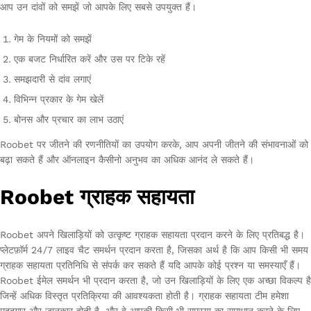
आप उन दांवों को समझें जो आपके लिए सबसे उपयुक्त हैं।
गेम के नियमों को समझें
एक बजट निर्धारित करें और उस पर टिके रहें
समझदारी से दांव लगाएं
विभिन्न प्रकार के गेम खेलें
बोनस और प्रचार का लाभ उठाएं
Roobet पर जीतने की रणनीतियों का उपयोग करके, आप अपनी जीतने की संभावनाओं को
बढ़ा सकते हैं और ऑनलाइन कैसीनो अनुभव का अधिक आनंद ले सकते हैं।
Roobet ग्राहक सहायता
Roobet अपने खिलाड़ियों को उत्कृष्ट ग्राहक सहायता प्रदान करने के लिए प्रतिबद्ध है।
प्लेटफ़ॉर्म 24/7 लाइव चैट समर्थन प्रदान करता है, जिसका अर्थ है कि आप किसी भी समय
ग्राहक सहायता प्रतिनिधि से संपर्क कर सकते हैं यदि आपके कोई प्रश्न या समस्याएँ हैं।
Roobet ईमेल समर्थन भी प्रदान करता है, जो उन खिलाड़ियों के लिए एक अच्छा विकल्प है
जिन्हें अधिक विस्तृत प्रतिक्रिया की आवश्यकता होती है। ग्राहक सहायता टीम हमेशा
मददगार और जानकार होती है, और वे आपकी किसी भी समस्या का समाधान करने के लिए