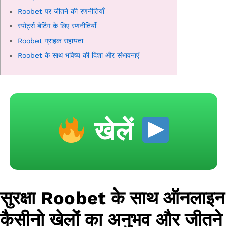
Roobet पर जीतने की रणनीतियाँ
स्पोर्ट्स बेटिंग के लिए रणनीतियाँ
Roobet ग्राहक सहायता
Roobet के साथ भविष्य की दिशा और संभावनाएं
खेलें
सुरक्षा Roobet के साथ ऑनलाइन
कैसीनो खेलों का अनुभव और जीतने