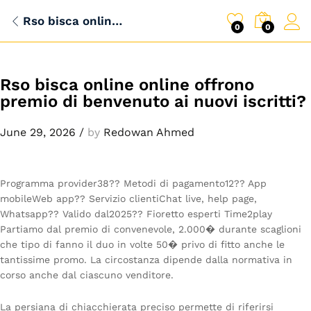
Rso bisca online online offrono premio di benvenuto ai nuovi iscritti?
0
0
Rso bisca online online offrono
premio di benvenuto ai nuovi iscritti?
June 29, 2026
/
by
Redowan Ahmed
Programma provider38?? Metodi di pagamento12?? App
mobileWeb app?? Servizio clientiChat live, help page,
Whatsapp?? Valido dal2025?? Fioretto esperti Time2play
Partiamo dal premio di convenevole, 2.000� durante scaglioni
che tipo di fanno il duo in volte 50� privo di fitto anche le
tantissime promo. La circostanza dipende dalla normativa in
corso anche dal ciascuno venditore.
La persiana di chiacchierata preciso permette di riferirsi