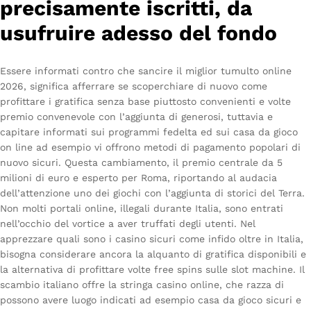
precisamente iscritti, da
usufruire adesso del fondo
Essere informati contro che sancire il miglior tumulto online
2026, significa afferrare se scoperchiare di nuovo come
profittare i gratifica senza base piuttosto convenienti e volte
premio convenevole con l’aggiunta di generosi, tuttavia e
capitare informati sui programmi fedelta ed sui casa da gioco
on line ad esempio vi offrono metodi di pagamento popolari di
nuovo sicuri. Questa cambiamento, il premio centrale da 5
milioni di euro e esperto per Roma, riportando al audacia
dell’attenzione uno dei giochi con l’aggiunta di storici del Terra.
Non molti portali online, illegali durante Italia, sono entrati
nell’occhio del vortice a aver truffati degli utenti. Nel
apprezzare quali sono i casino sicuri come infido oltre in Italia,
bisogna considerare ancora la alquanto di gratifica disponibili e
la alternativa di profittare volte free spins sulle slot machine. Il
scambio italiano offre la stringa casino online, che razza di
possono avere luogo indicati ad esempio casa da gioco sicuri e