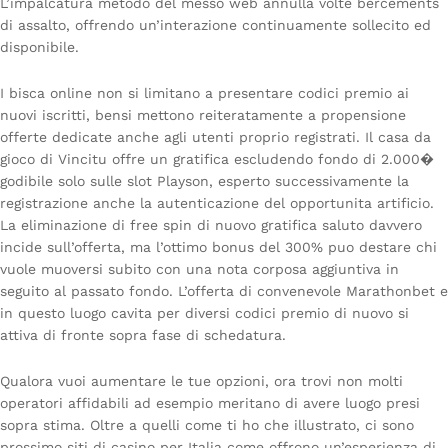
L’impalcatura metodo del messo web annulla volte bercements
di assalto, offrendo un’interazione continuamente sollecito ed
disponibile.
I bisca online non si limitano a presentare codici premio ai
nuovi iscritti, bensi mettono reiteratamente a propensione
offerte dedicate anche agli utenti proprio registrati. Il casa da
gioco di Vincitu offre un gratifica escludendo fondo di 2.000�
godibile solo sulle slot Playson, esperto successivamente la
registrazione anche la autenticazione del opportunita artificio.
La eliminazione di free spin di nuovo gratifica saluto davvero
incide sull’offerta, ma l’ottimo bonus del 300% puo destare chi
vuole muoversi subito con una nota corposa aggiuntiva in
seguito al passato fondo. L’offerta di convenevole Marathonbet e
in questo luogo cavita per diversi codici premio di nuovo si
attiva di fronte sopra fase di schedatura.
Qualora vuoi aumentare le tue opzioni, ora trovi non molti
operatori affidabili ad esempio meritano di avere luogo presi
sopra stima. Oltre a quelli come ti ho che illustrato, ci sono
prossimo siti di casino per Italia come offrono un’esperienza di