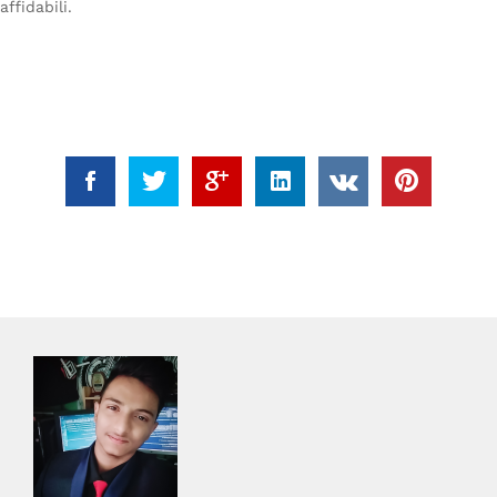
affidabili.