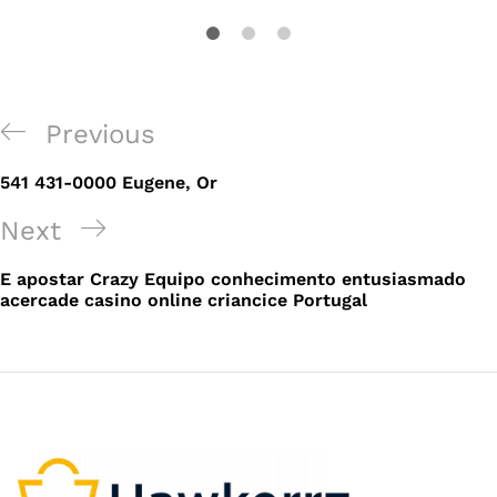
Post
Previous
Previous
navigation
Post
541 431-0000 Eugene, Or
Next
Next
Post
E apostar Crazy Equipo conhecimento entusiasmado
acercade casino online criancice Portugal