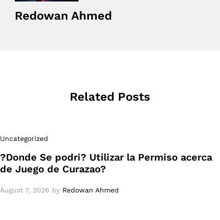
Redowan Ahmed
Related Posts
Uncategorized
?Donde Se podri? Utilizar la Permiso acerca
de Juego de Curazao?
August 7, 2026
by
Redowan Ahmed