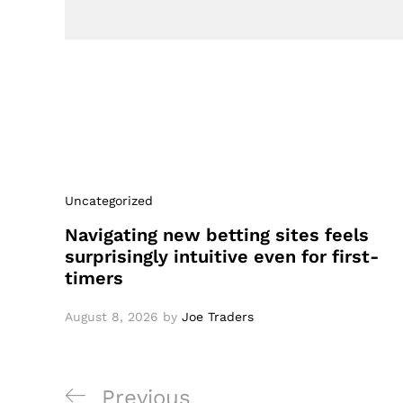
Uncategorized
Navigating new betting sites feels
surprisingly intuitive even for first-
timers
August 8, 2026
by
Joe Traders
Post
Previous
Previous