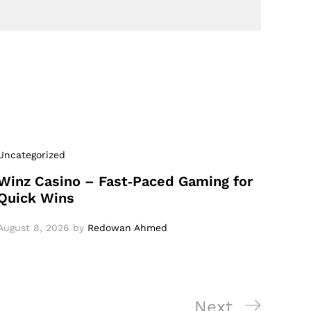
Uncategorized
Winz Casino – Fast‑Paced Gaming for
Quick Wins
August 8, 2026
by
Redowan Ahmed
Next
Next