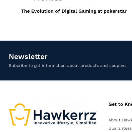
navigation
Post
The Evolution of Digital Gaming at pokerstar
Newsletter
Subcribe to get information about products and coupons
Get to K
About Haw
Guarantees