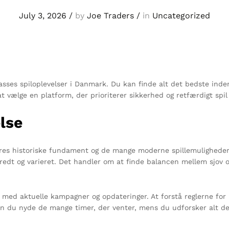
July 3, 2026
/
by
Joe Traders
/
in
Uncategorized
asses spiloplevelser i Danmark. Du kan finde alt det bedste inde
 vælge en platform, der prioriterer sikkerhed og retfærdigt spil 
lse
res historiske fundament og de mange moderne spillemuligheder, 
redt og varieret. Det handler om at finde balancen mellem sjov og 
e med aktuelle kampagner og opdateringer. At forstå reglerne for
kan du nyde de mange timer, der venter, mens du udforsker alt d