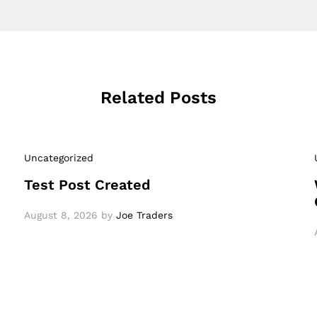
Related Posts
Uncategorized
Test Post Created
August 8, 2026
by
Joe Traders