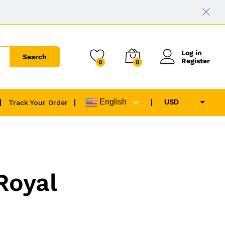
Log in
Search
Register
0
0
English
USD
Track Your Order
EUR
GBP
CAD
AUD
Royal