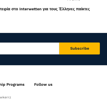
Post
ειρία στο Interwetten για τους Έλληνες παίκτες
hip Programs
Follow us
awkerrz
Facebook
Instagram
YouTube
Pinteres
Twitte