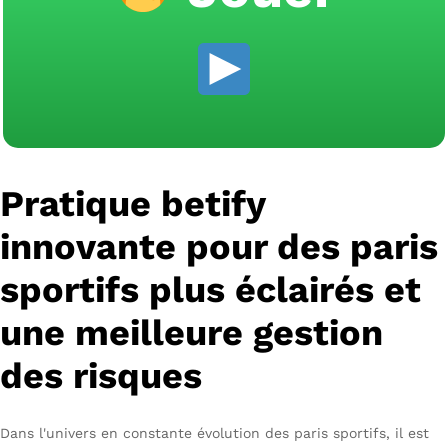
Pratique betify
innovante pour des paris
sportifs plus éclairés et
une meilleure gestion
des risques
Dans l'univers en constante évolution des paris sportifs, il est