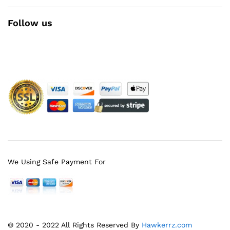
Follow us
Facebook
Instagram
YouTube
Pinterest
Twitter
We Using Safe Payment For
© 2020 - 2022 All Rights Reserved By
Hawkerrz.com