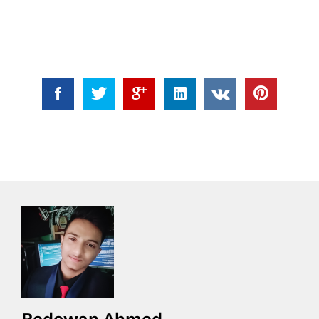
Redowan Ahmed