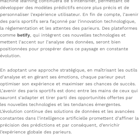
machine learning continuera de s'intensifier, permettant de
développer des modèles prédictifs encore plus précis et de
personnaliser l'expérience utilisateur. En fin de compte, l’avenir
des paris sportifs sera façonné par l'innovation technologique,
la réglementation et les attentes des parieurs. Des plateformes
comme
betify
, qui intègrent ces nouvelles technologies et
mettent l’accent sur l’analyse des données, seront bien
positionnées pour prospérer dans ce paysage en constante
évolution.
En adoptant une approche stratégique, en maîtrisant les outils
d’analyse et en gérant ses émotions, chaque parieur peut
optimiser son expérience et maximiser ses chances de succès.
L’avenir des paris sportifs est donc entre les mains de ceux qui
sauront s’adapter et tirer parti des opportunités offertes par
les nouvelles technologies et les tendances émergentes.
L’évolution continue des solutions de données et les avancées
constantes dans l’intelligence artificielle promettent d’affiner la
précision des prédictions et par conséquent, d’enrichir
l’expérience globale des parieurs.