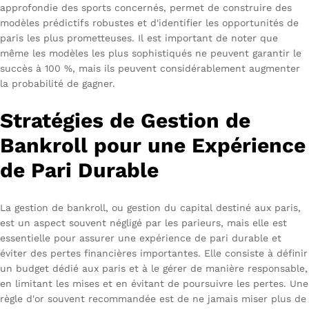
approfondie des sports concernés, permet de construire des
modèles prédictifs robustes et d'identifier les opportunités de
paris les plus prometteuses. Il est important de noter que
même les modèles les plus sophistiqués ne peuvent garantir le
succès à 100 %, mais ils peuvent considérablement augmenter
la probabilité de gagner.
Stratégies de Gestion de
Bankroll pour une Expérience
de Pari Durable
La gestion de bankroll, ou gestion du capital destiné aux paris,
est un aspect souvent négligé par les parieurs, mais elle est
essentielle pour assurer une expérience de pari durable et
éviter des pertes financières importantes. Elle consiste à définir
un budget dédié aux paris et à le gérer de manière responsable,
en limitant les mises et en évitant de poursuivre les pertes. Une
règle d'or souvent recommandée est de ne jamais miser plus de