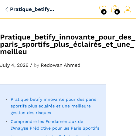
Pratique_betify_innovante_pour_des_paris_sportifs_plus_éclairés_et_une_meilleu
0
0
Pratique_betify_innovante_pour_des_
paris_sportifs_plus_éclairés_et_une_
meilleu
July 4, 2026
/
by
Redowan Ahmed
Pratique betify innovante pour des paris
sportifs plus éclairés et une meilleure
gestion des risques
Comprendre les Fondamentaux de
l'Analyse Prédictive pour les Paris Sportifs