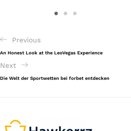
Post
Previous
Previous
navigation
Post
An Honest Look at the LeoVegas Experience
Next
Next
Post
Die Welt der Sportwetten bei forbet entdecken