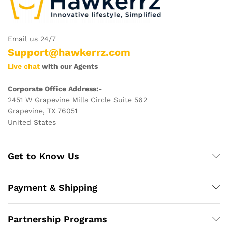
Email us 24/7
Support@hawkerrz.com
Live chat
with our Agents
Corporate Office Address:-
2451 W Grapevine Mills Circle Suite 562
Grapevine, TX 76051
United States
Get to Know Us
Payment & Shipping
Partnership Programs