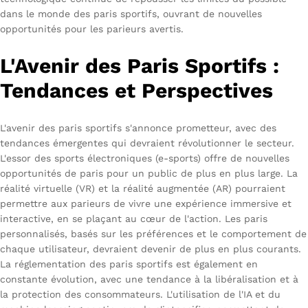
dans le monde des paris sportifs, ouvrant de nouvelles
opportunités pour les parieurs avertis.
L'Avenir des Paris Sportifs :
Tendances et Perspectives
L'avenir des paris sportifs s'annonce prometteur, avec des
tendances émergentes qui devraient révolutionner le secteur.
L'essor des sports électroniques (e-sports) offre de nouvelles
opportunités de paris pour un public de plus en plus large. La
réalité virtuelle (VR) et la réalité augmentée (AR) pourraient
permettre aux parieurs de vivre une expérience immersive et
interactive, en se plaçant au cœur de l'action. Les paris
personnalisés, basés sur les préférences et le comportement de
chaque utilisateur, devraient devenir de plus en plus courants.
La réglementation des paris sportifs est également en
constante évolution, avec une tendance à la libéralisation et à
la protection des consommateurs. L'utilisation de l'IA et du