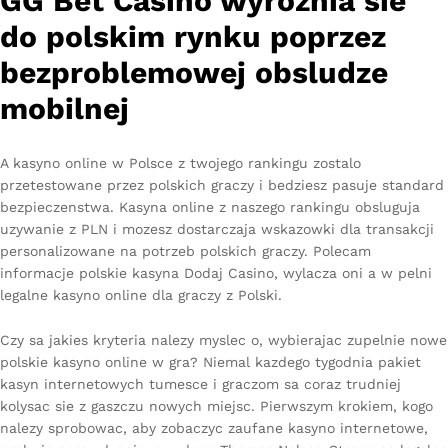
GG Bet Casino wyroznia sie
do polskim rynku poprzez
bezproblemowej obsludze
mobilnej
A kasyno online w Polsce z twojego rankingu zostalo
przetestowane przez polskich graczy i bedziesz pasuje standard
bezpieczenstwa. Kasyna online z naszego rankingu obsluguja
uzywanie z PLN i mozesz dostarczaja wskazowki dla transakcji
personalizowane na potrzeb polskich graczy. Polecam
informacje polskie kasyna Dodaj Casino, wylacza oni a w pelni
legalne kasyno online dla graczy z Polski.
Czy sa jakies kryteria nalezy myslec o, wybierajac zupelnie nowe
polskie kasyno online w gra? Niemal kazdego tygodnia pakiet
kasyn internetowych tumesce i graczom sa coraz trudniej
kolysac sie z gaszczu nowych miejsc. Pierwszym krokiem, kogo
nalezy sprobowac, aby zobaczyc zaufane kasyno internetowe,