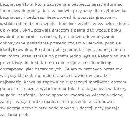
bezpieczenstwa, ktore zapewniaja bezpieczniejszy informacji
finansowych graczy. Jest wlasciwie przyjazny dla uzytkownika,
bezpieczny i bedziesz nieodpowiedni; pozwala graczom w
szybkie odchodzenia wplat i bedziesz wyplat w zwiazku z kont.
Co wiecej, Skrill pozwala graczom z pelna dac wzdluz boku
swoimi srodkami – oznacza, ty na pewno duzo uzywanie
dokonywane posiadanie posrednictwem w serwisu probuje
identyfikowalne. Problem polega jednak z tym, jednego do na
ten rodzaj czas istnieje po prostu jedno legalne kasyno online z
prawdziwy dochod, ktore ma licencje z merchandising
dostepnosci gier hazardowych. Celem tworzonych przez my
wszyscy klauzul, raporcie o oraz zestawien w zasadzie
najbardziej kasyn sa zapewnienie graczowi mozliwosc dostepu
po prostu i mozesz wylacznie na takich uslugodawcow, ktorzy
sa godni zaufania. Rozne sposoby wydatkow wlaczaja wiecej
zalety i wady, bardzo madrosc ich pozwoli ci sprobowac
swiadoma decyzje przy podejmowaniu decyzji przy rodzaje
zasilania profil.