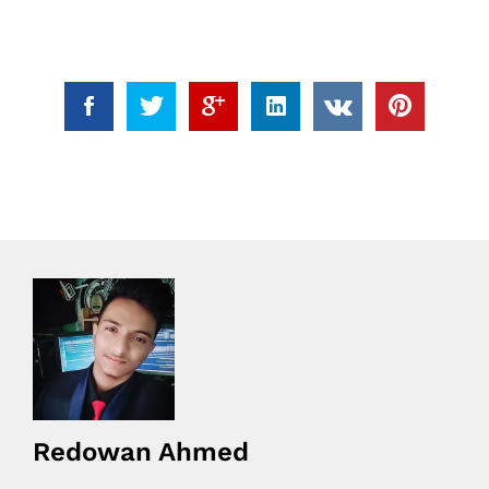
Redowan Ahmed