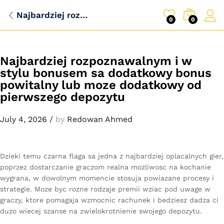
Najbardziej rozpoznawalnym i w stylu bonusem sa dodatkowy bonus powitalny lub moze dodatkowy od pierwszego depozytu
0
0
Najbardziej rozpoznawalnym i w
stylu bonusem sa dodatkowy bonus
powitalny lub moze dodatkowy od
pierwszego depozytu
July 4, 2026
/
by
Redowan Ahmed
Dzieki temu czarna flaga sa jedna z najbardziej oplacalnych gier,
poprzez dostarczanie graczom realna mozliwosc na kochanie
wygrana, w dowolnym momencie stosuja powiazane procesy i
strategie. Moze byc rozne rodzaje premii wziac pod uwage w
graczy, ktore pomagaja wzmocnic rachunek i bedziesz dadza ci
duzo wiecej szanse na zwielokrotnienie swojego depozytu.