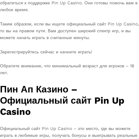
обратиться к поддержке Pin Up Casino. Они готовы помочь вам в
любое время.
Таким образом, если вы ищете официальный сайт Pin Up Casino,
то вы на правом пути. Вам доступен широкий спектр игр, и вы
можете начать играть в считанные минуты.
Зарегистрируйтесь сейчас и начните играть!
Обратите внимание, что минимальный возраст для игроков – 18
лет.
Пин Ап Казино –
Официальный сайт Pin Up
Casino
Официальный сайт Pin Up Casino – это место, где вы можете
играть в любимые игры, получать бонусы и выигрывать реальные