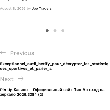
August 8, 2026
by
Joe Traders
Post
Previous
Previous
navigation
Post
Exceptionnel_outil_betify_pour_décrypter_les_statistiq
ues_sportives_et_parier_a
Next
Next
Post
Pin Up Казино – Официальный сайт Пин Ап вход на
зеркало 2026.3384 (2)