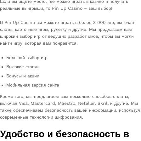
Если вы ищете место, где можно играть в казино и получать
реальные выигрыши, то Pin Up Casino – ваш выбор!
В Pin Up Casino вы можете играть в более 3 000 игр, включая
слоты, карточные игры, рулетку и другие. Мы предлагаем вам
широкий выбор игр от ведущих разработчиков, чтобы вы могли
найти игру, которая вам понравится.
Большой выбор игр
Высокие ставки
Бонусы и акции
Мобильная версия сайта
Кроме того, мы предлагаем вам несколько способов оплаты,
включая Visa, Mastercard, Maestro, Neteller, Skrill и другие. Мы
также обеспечиваем безопасность вашей информации, используя
современные технологии шифрования.
Удобство и безопасность в