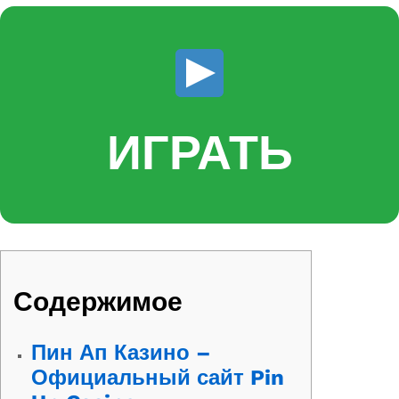
ИГРАТЬ
Содержимое
Пин Ап Казино –
Официальный сайт Pin