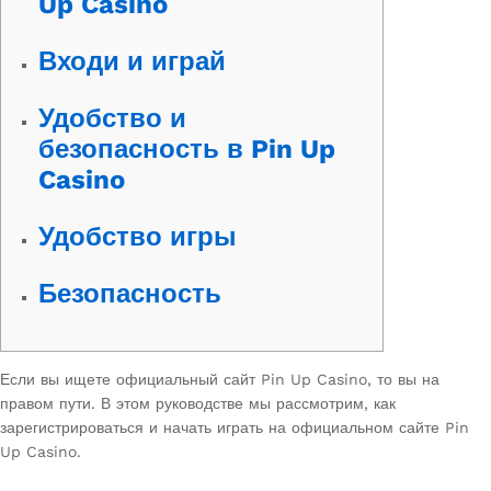
Up Casino
Входи и играй
Удобство и
безопасность в Pin Up
Casino
Удобство игры
Безопасность
Если вы ищете официальный сайт Pin Up Casino, то вы на
правом пути. В этом руководстве мы рассмотрим, как
зарегистрироваться и начать играть на официальном сайте Pin
Up Casino.