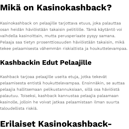
Mikä on Kasinokashback?
Kasinokashback on pelaajille tarjottava etuus, joka palauttaa
osan heidän häviöistään takaisin pelitilille. Tämä käytäntö voi
vaihdella kasinoittain, mutta perusperiaate pysyy samana.
Pelaaja saa tietyn prosenttiosuuden häviöistään takaisin, mikä
tekee pelaamisesta vähemmän riskialtista ja houkuttelevampaa.
Kashbackin Edut Pelaajille
Kashback tarjoaa pelaajille useita etuja, jotka tekevät
pelaamisesta entistä houkuttelevampaa. Ensinnäkin, se auttaa
pelaajia hallitsemaan pelikustannuksiaan, sillä osa häviöistä
palautuu. Toiseksi, kashback kannustaa pelaajia palaamaan
kasinolle, jolloin he voivat jatkaa pelaamistaan ilman suurta
taloudellista riskiä.
Erilaiset Kasinokashback-