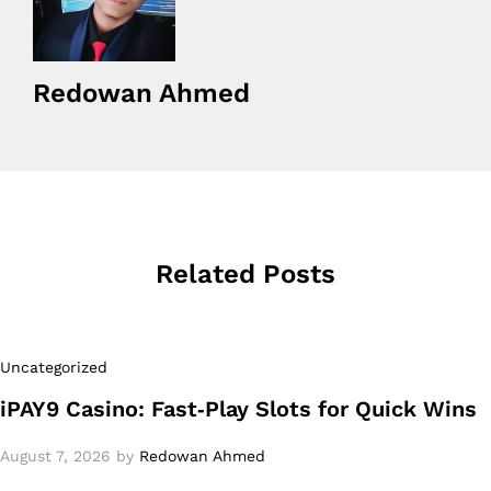
Redowan Ahmed
Related Posts
Uncategorized
iPAY9 Casino: Fast‑Play Slots for Quick Wins
August 7, 2026
by
Redowan Ahmed