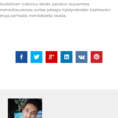
Huolellinen tutkimus tämän palvelun tarjoamista
mahdollisuuksista auttaa pelaajia hyödyntämään kashbackin
etuja parhaalla mahdollisella tavalla.