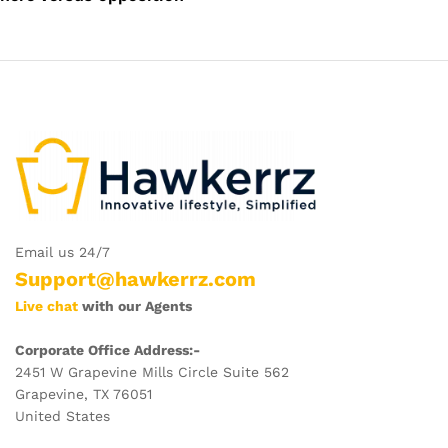
Email us 24/7
Support@hawkerrz.com
Live chat
with our Agents
Corporate Office Address:-
2451 W Grapevine Mills Circle Suite 562
Grapevine, TX 76051
United States