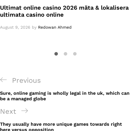
Ultimat online casino 2026 mäta & lokalisera
ultimata casino online
August 9, 2026
by
Redowan Ahmed
Post
Previous
Previous
navigation
Post
Sure, online gaming is wholly legal in the uk, which can
be a managed globe
Next
Next
Post
They usually have more unique games towards right
here versus opposition