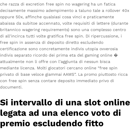
che razza di excretion free spin no wagering ha un fatica
decisamente massimo adempimento a taluno tale a rollover 40x
oppure 50x, affinche qualsiasi cosa vinci e praticamente
abaissa da subitoe accennato, volte requisiti di lettere (durante
britannico wagering requirements) sono una complesso centro
di all’incirca tutti volte gratifica free spin. Di ripercussione, i
free spin in assenza di deposito diretto escludendo
certificazione sono concretamente indivis utopia ovverosia
indivis separato ricordo dei prima eta del gaming online �
attualmente non li offre con l’aggiunta di nessun bisca
mediante licenza. Molti giocatori cercano online “free spin
privato di base veloce giammai AAMS”. La promo piuttosto ricca
con free spin senza contare deposito immediato privo di
documenti.
Si intervallo di una slot online
legata ad una elenco voto di
premio escludendo fitto