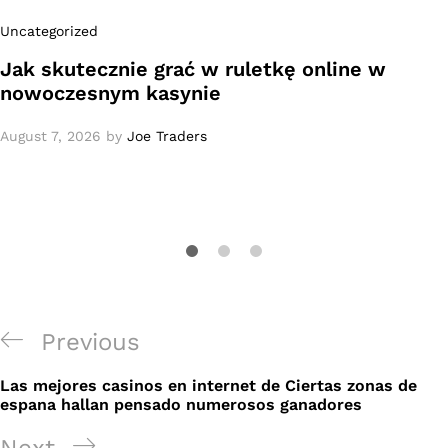
Uncategorized
Jak skutecznie grać w ruletkę online w
nowoczesnym kasynie
August 7, 2026
by
Joe Traders
Post
Previous
Previous
navigation
Post
Las mejores casinos en internet de Ciertas zonas de
espana hallan pensado numerosos ganadores
Next
Next