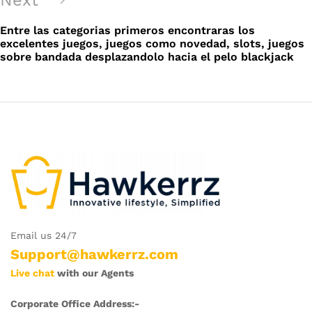
Post
Entre las categorias primeros encontraras los
excelentes juegos, juegos como novedad, slots, juegos
sobre bandada desplazandolo hacia el pelo blackjack
Email us 24/7
Support@hawkerrz.com
Live chat
with our Agents
Corporate Office Address:-