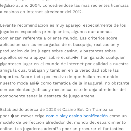
legalizo al ano 2004, concediendose las mas recientes licencias
a casinos en internet alrededor del 2012.
Levante recomendacion es muy aparejo, especialmente de los
jugadores espanoles principiantes, algunos que apenas
comienzan referente a oriente mundo. Las criterios sobre
aplicacion son las encargados de el bosquejo, realizacion y
produccion de los juegos sobre casino, y bastantes sobre
aquellos se va a apoyar sobre el silli�n han ganado cualquier
gigantesco lugar en el mundo de internet por calidad a nuestra
amiga la cual trabajan y tambien en la veracidad sobre las
importes. Sobre todo por motivo de que hallan mantenido
nuestro moda asi� como tematica de la inaugural, no obstante
con excelentes graficos y mecanica, esto le deja alrededor del
componente tener la destreza de juego amena.
Establecido acerca de 2023 el Casino Bet On Trampa se
podri�an mover erige
comic play casino bonificación
como un
modelo de perfeccion alrededor del mundo del esparcimiento
online. Las jugadores ademi?s podrian procurar el fantastico