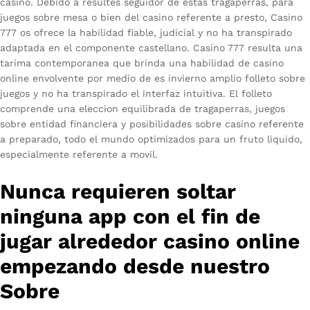
casino. Debido a resultes seguidor de estas tragaperras, para
juegos sobre mesa o bien del casino referente a presto, Casino
777 os ofrece la habilidad fiable, judicial y no ha transpirado
adaptada en el componente castellano. Casino 777 resulta una
tarima contemporanea que brinda una habilidad de casino
online envolvente por medio de es invierno amplio folleto sobre
juegos y no ha transpirado el interfaz intuitiva. El folleto
comprende una eleccion equilibrada de tragaperras, juegos
sobre entidad financiera y posibilidades sobre casino referente
a preparado, todo el mundo optimizados para un fruto liquido,
especialmente referente a movil.
Nunca requieren soltar
ninguna app con el fin de
jugar alrededor casino online
empezando desde nuestro
Sobre