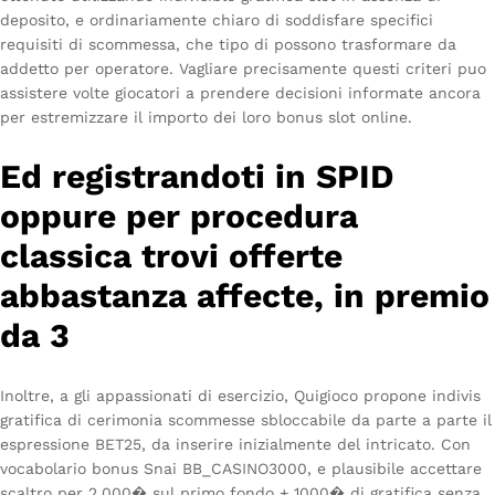
deposito, e ordinariamente chiaro di soddisfare specifici
requisiti di scommessa, che tipo di possono trasformare da
addetto per operatore. Vagliare precisamente questi criteri puo
assistere volte giocatori a prendere decisioni informate ancora
per estremizzare il importo dei loro bonus slot online.
Ed registrandoti in SPID
oppure per procedura
classica trovi offerte
abbastanza affecte, in premio
da 3
Inoltre, a gli appassionati di esercizio, Quigioco propone indivis
gratifica di cerimonia scommesse sbloccabile da parte a parte il
espressione BET25, da inserire inizialmente del intricato. Con
vocabolario bonus Snai BB_CASINO3000, e plausibile accettare
scaltro per 2.000� sul primo fondo + 1000� di gratifica senza