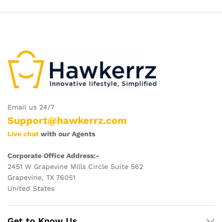
Email us 24/7
Support@hawkerrz.com
Live chat
with our Agents
Corporate Office Address:-
2451 W Grapevine Mills Circle Suite 562
Grapevine, TX 76051
United States
Get to Know Us