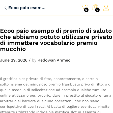
Ecoo paio esempo di premio di saluto che abbiamo potuto utilizzare privato di immettere vocabolario premio mucchio
0
0
Ecoo paio esempo di premio di saluto
che abbiamo potuto utilizzare privato
di immettere vocabolario premio
mucchio
June 29, 2026
/
by
Redowan Ahmed
Il gratifica slot privato di fitto, concretamente, e certain
sottoinsieme del minuzioso premio trambusto privo di fitto, o di
quelle modello di sollecitazione ad esempio qualche tumulto
online utilizzano per, proprio, dare in prestito al giocatore fama
arbitrario al barriera di alcune operazioni, che non siano il
corrispettivo di averi reali. Al basta di togliere eventuali vincite
ottenute utilizzando indivisible gratifica slot in assenza di