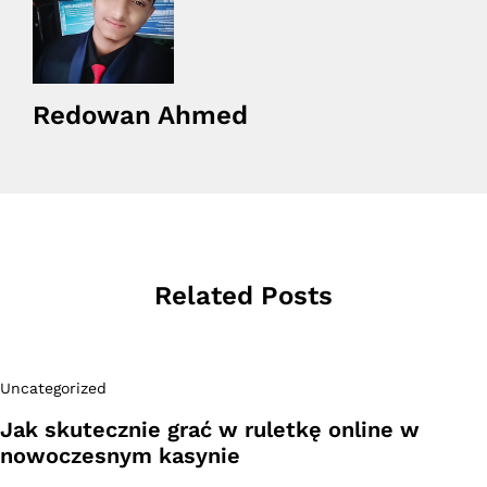
Redowan Ahmed
Related Posts
Uncategorized
Jak skutecznie grać w ruletkę online w
nowoczesnym kasynie