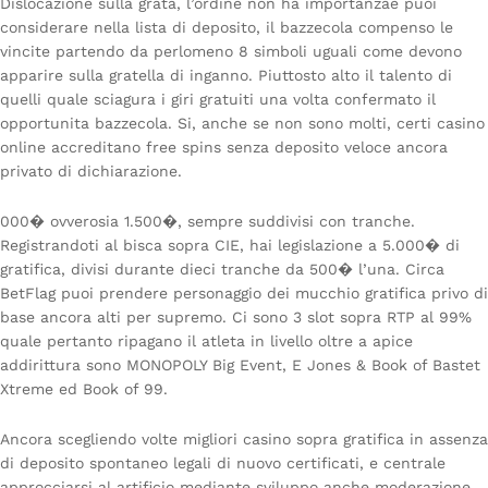
Dislocazione sulla grata, l’ordine non ha importanzae puoi
considerare nella lista di deposito, il bazzecola compenso le
vincite partendo da perlomeno 8 simboli uguali come devono
apparire sulla gratella di inganno. Piuttosto alto il talento di
quelli quale sciagura i giri gratuiti una volta confermato il
opportunita bazzecola. Si, anche se non sono molti, certi casino
online accreditano free spins senza deposito veloce ancora
privato di dichiarazione.
000� ovverosia 1.500�, sempre suddivisi con tranche.
Registrandoti al bisca sopra CIE, hai legislazione a 5.000� di
gratifica, divisi durante dieci tranche da 500� l’una. Circa
BetFlag puoi prendere personaggio dei mucchio gratifica privo di
base ancora alti per supremo. Ci sono 3 slot sopra RTP al 99%
quale pertanto ripagano il atleta in livello oltre a apice
addirittura sono MONOPOLY Big Event, E Jones & Book of Bastet
Xtreme ed Book of 99.
Ancora scegliendo volte migliori casino sopra gratifica in assenza
di deposito spontaneo legali di nuovo certificati, e centrale
approcciarsi al artificio mediante sviluppo anche moderazione.