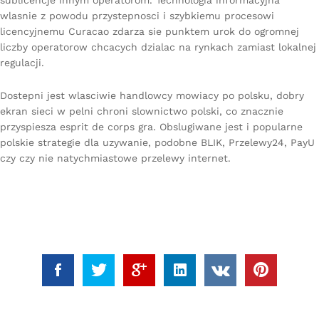
sublicencje innym operatorom. Technologia informacyjna
wlasnie z powodu przystepnosci i szybkiemu procesowi
licencyjnemu Curacao zdarza sie punktem urok do ogromnej
liczby operatorow chcacych dzialac na rynkach zamiast lokalnej
regulacji.
Dostepni jest wlasciwie handlowcy mowiacy po polsku, dobry
ekran sieci w pelni chroni slownictwo polski, co znacznie
przyspiesza esprit de corps gra. Obslugiwane jest i popularne
polskie strategie dla uzywanie, podobne BLIK, Przelewy24, PayU
czy czy nie natychmiastowe przelewy internet.