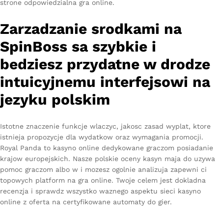
strone odpowiedzialna gra online.
Zarzadzanie srodkami na
SpinBoss sa szybkie i
bedziesz przydatne w drodze
intuicyjnemu interfejsowi na
jezyku polskim
Istotne znaczenie funkcje wlaczyc, jakosc zasad wyplat, ktore
istnieja propozycje dla wydatkow oraz wymagania promocji.
Royal Panda to kasyno online dedykowane graczom posiadanie
krajow europejskich. Nasze polskie oceny kasyn maja do uzywa
pomoc graczom albo w i mozesz ogolnie analizuja zapewni ci
topowych platform na gra online. Twoje celem jest dokladna
recenzja i sprawdz wszystko waznego aspektu sieci kasyno
online z oferta na certyfikowane automaty do gier.