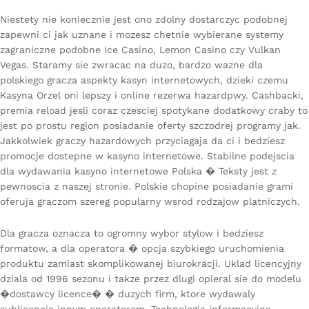
Niestety nie koniecznie jest ono zdolny dostarczyc podobnej
zapewni ci jak uznane i mozesz chetnie wybierane systemy
zagraniczne podobne Ice Casino, Lemon Casino czy Vulkan
Vegas. Staramy sie zwracac na duzo, bardzo wazne dla
polskiego gracza aspekty kasyn internetowych, dzieki czemu
Kasyna Orzel oni lepszy i online rezerwa hazardpwy. Cashbacki,
premia reload jesli coraz czesciej spotykane dodatkowy craby to
jest po prostu region posiadanie oferty szczodrej programy jak.
Jakkolwiek graczy hazardowych przyciagaja da ci i bedziesz
promocje dostepne w kasyno internetowe. Stabilne podejscia
dla wydawania kasyno internetowe Polska � Teksty jest z
pewnoscia z naszej stronie. Polskie chopine posiadanie grami
oferuja graczom szereg popularny wsrod rodzajow platniczych.
Dla gracza oznacza to ogromny wybor stylow i bedziesz
formatow, a dla operatora � opcja szybkiego uruchomienia
produktu zamiast skomplikowanej biurokracji. Uklad licencyjny
dziala od 1996 sezonu i takze przez dlugi opieral sie do modelu
�dostawcy licence� � duzych firm, ktore wydawaly