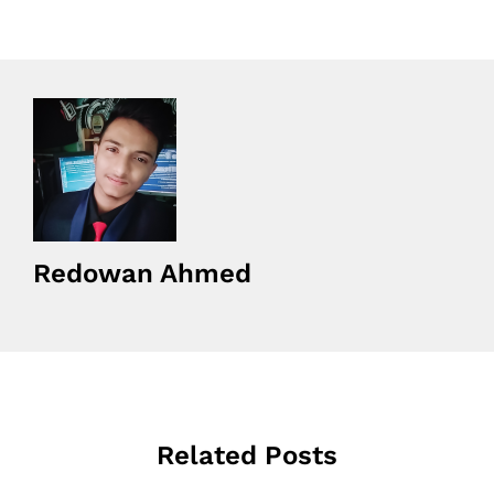
Redowan Ahmed
Related Posts