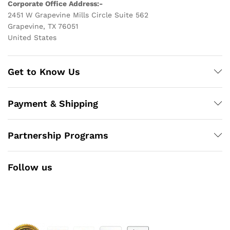
Corporate Office Address:-
2451 W Grapevine Mills Circle Suite 562
Grapevine, TX 76051
United States
Get to Know Us
Payment & Shipping
Partnership Programs
Follow us
Facebook
Instagram
YouTube
Pinterest
Twitter