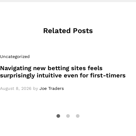
Related Posts
Uncategorized
Navigating new betting sites feels
surprisingly intuitive even for first-timers
August 8, 2026
by
Joe Traders