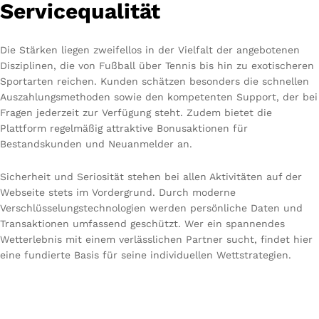
Servicequalität
Die Stärken liegen zweifellos in der Vielfalt der angebotenen
Disziplinen, die von Fußball über Tennis bis hin zu exotischeren
Sportarten reichen. Kunden schätzen besonders die schnellen
Auszahlungsmethoden sowie den kompetenten Support, der bei
Fragen jederzeit zur Verfügung steht. Zudem bietet die
Plattform regelmäßig attraktive Bonusaktionen für
Bestandskunden und Neuanmelder an.
Sicherheit und Seriosität stehen bei allen Aktivitäten auf der
Webseite stets im Vordergrund. Durch moderne
Verschlüsselungstechnologien werden persönliche Daten und
Transaktionen umfassend geschützt. Wer ein spannendes
Wetterlebnis mit einem verlässlichen Partner sucht, findet hier
eine fundierte Basis für seine individuellen Wettstrategien.