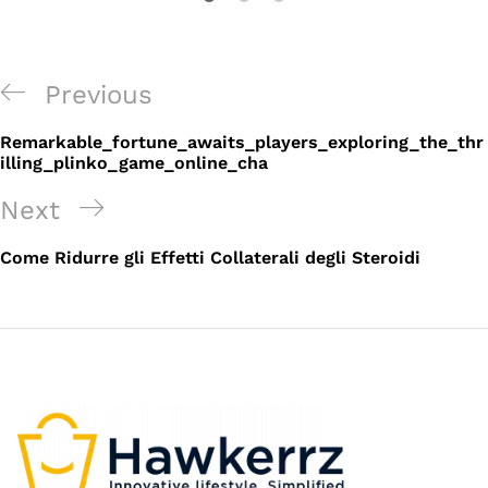
Post
Previous
Previous
navigation
Post
Remarkable_fortune_awaits_players_exploring_the_thr
illing_plinko_game_online_cha
Next
Next
Post
Come Ridurre gli Effetti Collaterali degli Steroidi