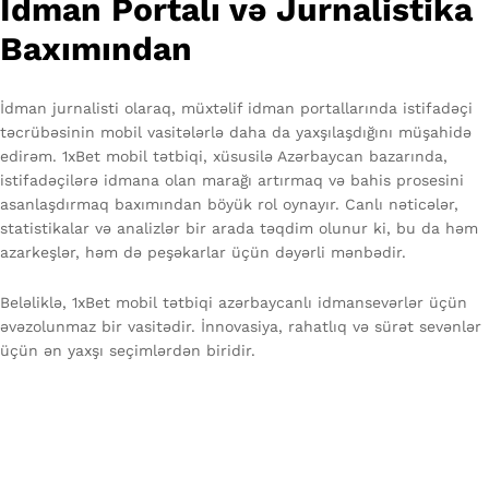
İdman Portalı və Jurnalistika
Baxımından
İdman jurnalisti olaraq, müxtəlif idman portallarında istifadəçi
təcrübəsinin mobil vasitələrlə daha da yaxşılaşdığını müşahidə
edirəm. 1xBet mobil tətbiqi, xüsusilə Azərbaycan bazarında,
istifadəçilərə idmana olan marağı artırmaq və bahis prosesini
asanlaşdırmaq baxımından böyük rol oynayır. Canlı nəticələr,
statistikalar və analizlər bir arada təqdim olunur ki, bu da həm
azarkeşlər, həm də peşəkarlar üçün dəyərli mənbədir.
Beləliklə, 1xBet mobil tətbiqi azərbaycanlı idmansevərlər üçün
əvəzolunmaz bir vasitədir. İnnovasiya, rahatlıq və sürət sevənlər
üçün ən yaxşı seçimlərdən biridir.