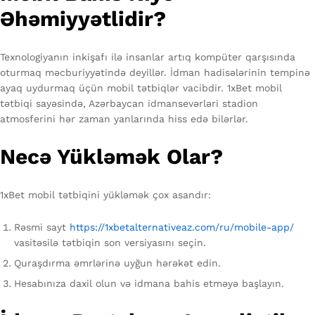
Əhəmiyyətlidir?
Texnologiyanın inkişafı ilə insanlar artıq kompüter qarşısında
oturmaq məcburiyyətində deyillər. İdman hadisələrinin tempinə
ayaq uydurmaq üçün mobil tətbiqlər vacibdir. 1xBet mobil
tətbiqi sayəsində, Azərbaycan idmansevərləri stadion
atmosferini hər zaman yanlarında hiss edə bilərlər.
Necə Yükləmək Olar?
1xBet mobil tətbiqini yükləmək çox asandır:
Rəsmi sayt
https://1xbetalternativeaz.com/ru/mobile-app/
vasitəsilə tətbiqin son versiyasını seçin.
Quraşdırma əmrlərinə uyğun hərəkət edin.
Hesabınıza daxil olun və idmana bahis etməyə başlayın.