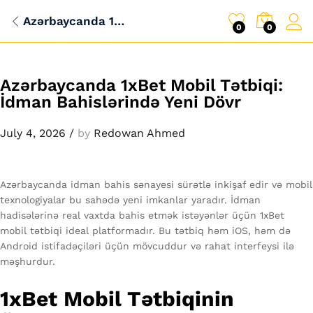
Azərbaycanda 1xBet Mobil Tətbiqi: İdman Bahislərində Yeni Dövr
0
0
Azərbaycanda 1xBet Mobil Tətbiqi:
İdman Bahislərində Yeni Dövr
July 4, 2026
/
by
Redowan Ahmed
Azərbaycanda idman bahis sənayesi sürətlə inkişaf edir və mobil
texnologiyalar bu sahədə yeni imkanlar yaradır. İdman
hadisələrinə real vaxtda bahis etmək istəyənlər üçün 1xBet
mobil tətbiqi ideal platformadır. Bu tətbiq həm iOS, həm də
Android istifadəçiləri üçün mövcuddur və rahat interfeysi ilə
məşhurdur.
1xBet Mobil Tətbiqinin